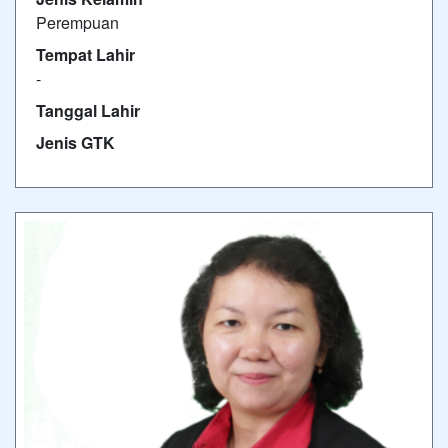
Perempuan
Tempat Lahir
-
Tanggal Lahir
Jenis GTK