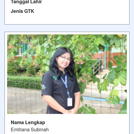
Tanggal Lahir
Jenis GTK
Nama Lengkap
Emiliana Subinah