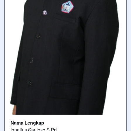
Nama Lengkap
Ignatius Santoso,S.Pd