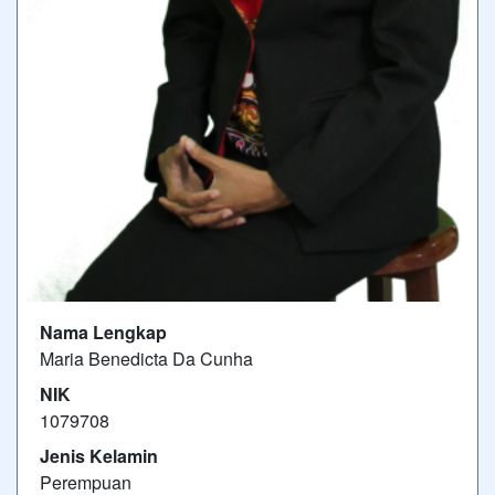
Nama Lengkap
Maria Benedicta Da Cunha
NIK
1079708
Jenis Kelamin
Perempuan