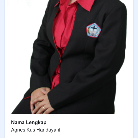
Nama Lengkap
Agnes Kus Handayani