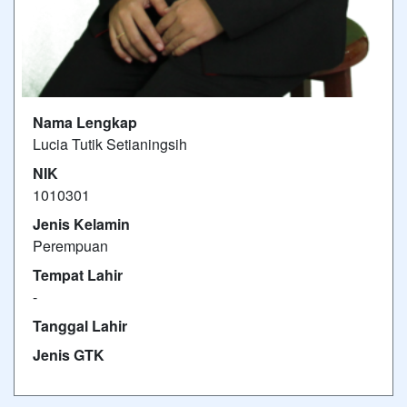
Nama Lengkap
Lucia Tutik Setianingsih
NIK
1010301
Jenis Kelamin
Perempuan
Tempat Lahir
-
Tanggal Lahir
Jenis GTK